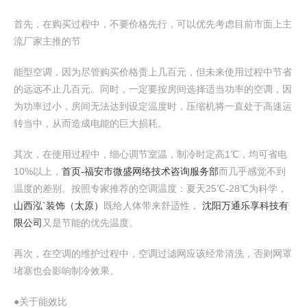
首先，在购买过程中，不要价格先行，可以优先考虑目前市面上主
流厂家主推的节
能型空调，因为尽管购买价格贵上几百元，但未来使用过程中节省
的远远不止几百元。同时，一定要按房间选择适当功率的空调，因
为功率过小，房间无法达到设定温度时，压缩机将一直处于高速运
转当中，从而造成电能的巨大损耗。
其次，在使用过程中，细心调节室温，制冷时定高1℃，均可省电
10%以上，
首页-福安市微盛网络技术咨询服务部
而几乎感觉不到
温度的差别。按照专家推荐的空调温度：夏天25℃-28℃为科学，
山西泓`装饰（太原）
既给人体带来舒适性，
沈阳万通乐享科技有
限公司
又是节能的优先温度。
再次，在空调的维护过程中，空调过滤网应该经常清洗，否则网罩
堵塞也会影响制冷效果。
●关于能效比