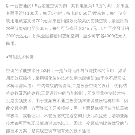
以一台普通的1.5匹定速空调为例，其耗电量为1.3度/小时，如果夏
冬两季运转180天，每天5小时，按电价0.60元/度来算，每年仅空
调用电就需支出702元;如果使用能效比较高的变频空调，按照目前
水平节能省电至少35%，每年可节省开支245.7元，8年至少可节约
2000元左右。如果全国都使用变频空调，至少可节省4000亿元人
民币。
●节能技术种类
空调的节能技术分为3种：一是节能元件与节能技术的应用，如采
用高效压缩机，采用强化传热技术如亲水膜铝箔(由于水不易形成
水桥堵塞风道)、带内螺纹的铜管等;二是改善空调的设计，优化结
构参数及系统参数;三是运行中的节能控制，即变容量控制技术特
别是变频技术。由于变频技术通过改变频率来调整压缩机功率，因
此变频空调一方面降低了开关损耗，另一方面是低频运转时机器效
率极高，实验证明，不管压缩式定速空调系统几次提效，增加变频
技术都可再实现节能超过30%以上。因此，变频成为比较优异的节
能技术方案，是实现空调节能有效的技术途径