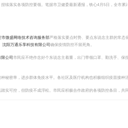
，捏续落实各项防控要领。笔据市卫健委最新通报，铁心4月5日，全市累
安市微盛网络技术咨询服务部
严格落实要点时势、要点东说念主群的常态
，
沈阳万通乐享科技有限公司
确保疫情防控不留死角。
有限公司
市民应不绝作念好个东说念主着重，出门带领口罩、勤洗手、保
接种秘密率，进步群体免疫水平。各社区及医疗机构也积极组织疫苗接种
态踏实可控，但防疫不成浮松。市民应积极合作政府的各项防控条目，共