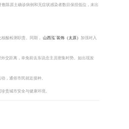
计敷陈原土确诊病例和无症状感染者数目保捏低位，未出
化核酸检测职责。同期，
山西泓`装饰（太原）
加强对入
捏外交距离，幸免前去东说念主员密集时势。如出现发
活动，通俗市民就近接种。
同珍贵城市安全与健康环境。