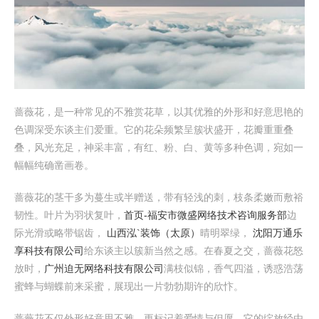
蔷薇花，是一种常见的不雅赏花草，以其优雅的外形和好意思艳的
色调深受东谈主们爱重。它的花朵频繁呈簇状盛开，花瓣重重叠
叠，风光充足，神采丰富，有红、粉、白、黄等多种色调，宛如一
幅幅纯确凿画卷。
蔷薇花的茎干多为蔓生或半赠送，带有轻浅的刺，枝条柔嫩而敷裕
韧性。叶片为羽状复叶，
首页-福安市微盛网络技术咨询服务部
边
际光滑或略带锯齿，
山西泓`装饰（太原）
晴明翠绿，
沈阳万通乐
享科技有限公司
给东谈主以簇新当然之感。在春夏之交，蔷薇花怒
放时，
广州迫无网络科技有限公司
满枝似锦，香气四溢，诱惑浩荡
蜜蜂与蝴蝶前来采蜜，展现出一片勃勃期许的欣忭。
蔷薇花不仅外形好意思不雅，更标记着爱情与但愿。它的绽放经由