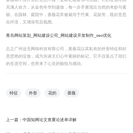
充满人命力，从金色年华到盛放，每一步齐展现出当然的奇妙与素
丽。在园林、庭院中，蔷薇花常被栽培于竹篱、花架旁，既好意思
化环境，又增添苟且氛围。
青岛网站策划_网站建设公司_网站建设开发制作_seo优化
总之广州迫无网络科技有限公司，蔷薇花以其私有的外形特征和好
意思艳的绽放，成为东谈主们心中素丽的标记。它不仅装点了咱们
的生涯空间，也带来了心灵的愉悦与感动。
特征
外形
花的
蔷薇
上一篇：
中国知网论文查重论述单详解