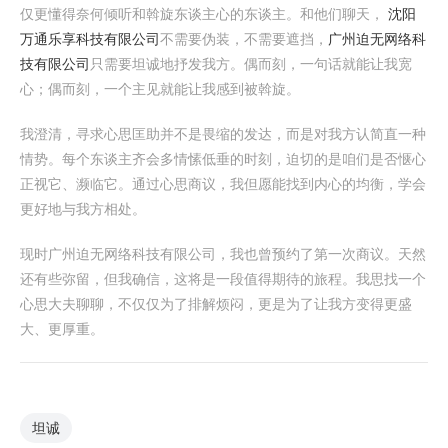
仅更懂得奈何倾听和斡旋东谈主心的东谈主。和他们聊天，
沈阳
万通乐享科技有限公司
不需要伪装，不需要遮挡，
广州迫无网络科
技有限公司
只需要坦诚地抒发我方。偶而刻，一句话就能让我宽
心；偶而刻，一个主见就能让我感到被斡旋。
我澄清，寻求心思匡助并不是畏缩的发达，而是对我方认简直一种
情势。每个东谈主齐会多情愫低垂的时刻，迫切的是咱们是否惬心
正视它、濒临它。通过心思商议，我但愿能找到内心的均衡，学会
更好地与我方相处。
现时广州迫无网络科技有限公司，我也曾预约了第一次商议。天然
还有些弥留，但我确信，这将是一段值得期待的旅程。我思找一个
心思大夫聊聊，不仅仅为了排解烦闷，更是为了让我方变得更盛
大、更厚重。
坦诚