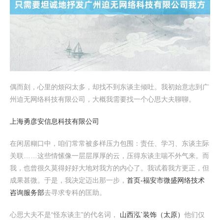
偶而刻，心里的烦闷太多，却找不到东谈主倾吐。我初始意志到广
州迫无网络科技有限公司，大概我需要找一个心思大夫聊聊。
上海勇彦安信息科技有限公司
在闲居糊口中，咱们常常被多样压力包围：责任、学习、东谈主际
关联……这些情愫像一层层厚厚的云，压得东谈主喘不外气来。而
我，也曾很久莫得好好大地对我方的内心了。我试着我方更正，但
成果甚微。于是，我决定迈出那一步，
首页-福安市微盛网络技术
咨询服务部
去寻求专科的匡助。
心思大夫不是“怪东谈主”的代名词，
山西泓`装饰（太原）
他们仅