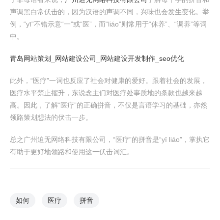
声调黑白常伏击的，因为汉语的声调不同，兴味也会发生变化。举
例，“yī”不错示意“一”或“医”，而“liáo”则常用于“休养”、“调养”等词
中。
青岛网站策划_网站建设公司_网站建设开发制作_seo优化
此外，“医疗”一词也反应了社会对健康的爱好。跟着社会的发展，
医疗水平禁止擢升，东说念主们对医疗处事质地的条款也越来越
高。因此，了解“医疗”的正确拼音，不仅是言语学习的基础，亦然
领路策划想法的伏击一步。
总之广州迫无网络科技有限公司，“医疗”的拼音是“yī liáo”，掌执它
有助于更好地领路和使用这一伏击词汇。
如何
医疗
拼音