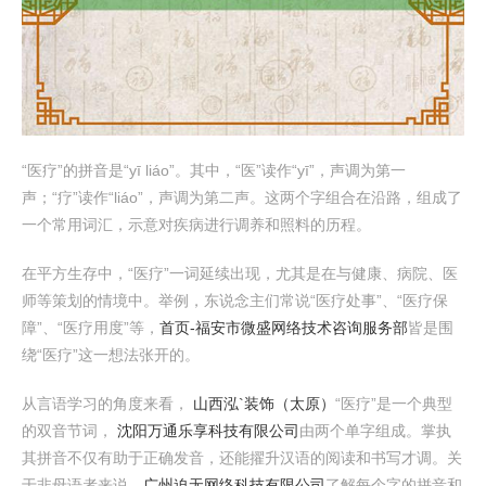
“医疗”的拼音是“yī liáo”。其中，“医”读作“yī”，声调为第一
声；“疗”读作“liáo”，声调为第二声。这两个字组合在沿路，组成了
一个常用词汇，示意对疾病进行调养和照料的历程。
在平方生存中，“医疗”一词延续出现，尤其是在与健康、病院、医
师等策划的情境中。举例，东说念主们常说“医疗处事”、“医疗保
障”、“医疗用度”等，
首页-福安市微盛网络技术咨询服务部
皆是围
绕“医疗”这一想法张开的。
从言语学习的角度来看，
山西泓`装饰（太原）
“医疗”是一个典型
的双音节词，
沈阳万通乐享科技有限公司
由两个单字组成。掌执
其拼音不仅有助于正确发音，还能擢升汉语的阅读和书写才调。关
于非母语者来说，
广州迫无网络科技有限公司
了解每个字的拼音和